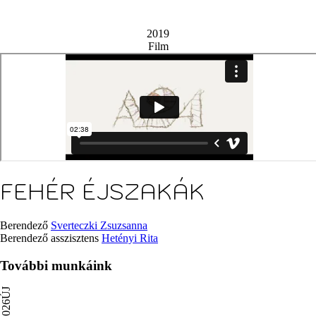
2019
Film
FEHÉR ÉJSZAKÁK
Berendező
Sverteczki Zsuzsanna
Berendező asszisztens
Hetényi Rita
További munkáink
ÚJ
2026