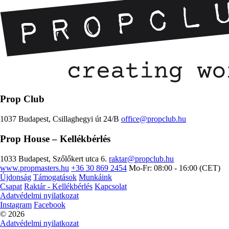
Prop Club
1037 Budapest, Csillaghegyi út 24/B
office@propclub.hu
Prop House
– Kellékbérlés
1033 Budapest, Szőlőkert utca 6.
raktar@propclub.hu
www.propmasters.hu
+36 30 869 2454
Mo-Fr: 08:00 - 16:00 (CET)
Újdonság
Támogatások
Munkáink
Csapat
Raktár - Kellékbérlés
Kapcsolat
Adatvédelmi nyilatkozat
Instagram
Facebook
© 2026
Adatvédelmi nyilatkozat