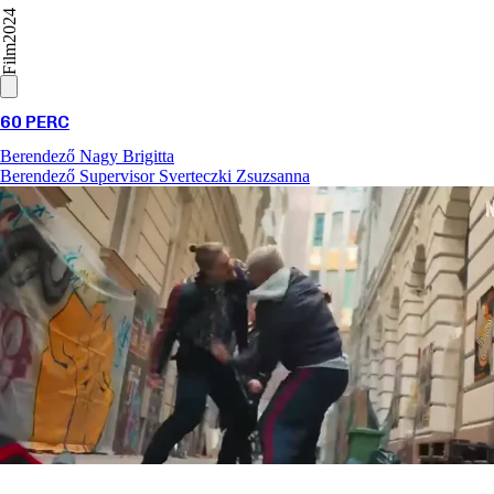
2024
Film
60 PERC
Berendező
Nagy Brigitta
Berendező Supervisor
Sverteczki Zsuzsanna