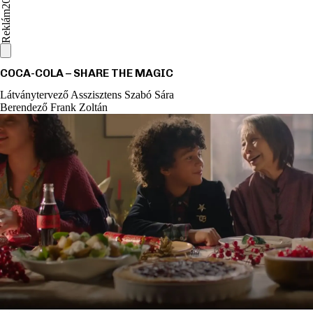
Reklám
COCA-COLA – SHARE THE MAGIC
Látványtervező Asszisztens
Szabó Sára
Berendező
Frank Zoltán