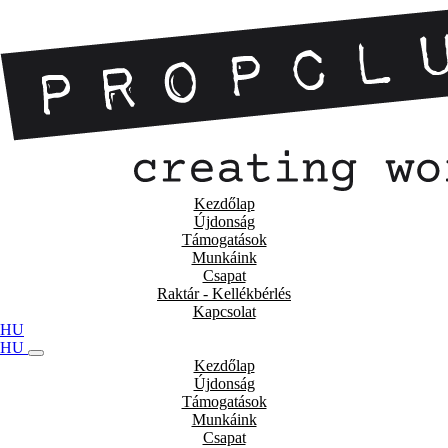
Kezdőlap
Újdonság
Támogatások
Munkáink
Csapat
Raktár - Kellékbérlés
Kapcsolat
HU
HU
Kezdőlap
Újdonság
Támogatások
Munkáink
Csapat