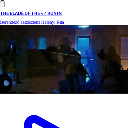
THE BLADE OF THE 47 RONIN
Berendező asszisztens
Hetényi Rita