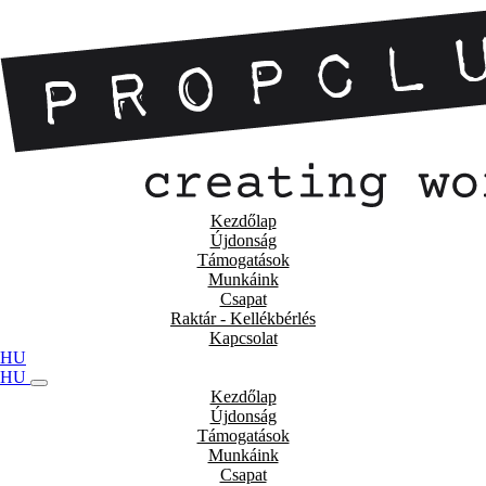
Kezdőlap
Újdonság
Támogatások
Munkáink
Csapat
Raktár - Kellékbérlés
Kapcsolat
HU
HU
Kezdőlap
Újdonság
Támogatások
Munkáink
Csapat