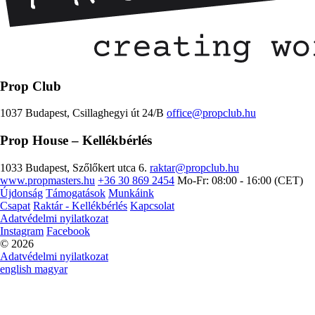
Prop Club
1037 Budapest, Csillaghegyi út 24/B
office@propclub.hu
Prop House
– Kellékbérlés
1033 Budapest, Szőlőkert utca 6.
raktar@propclub.hu
www.propmasters.hu
+36 30 869 2454
Mo-Fr: 08:00 - 16:00 (CET)
Újdonság
Támogatások
Munkáink
Csapat
Raktár - Kellékbérlés
Kapcsolat
Adatvédelmi nyilatkozat
Instagram
Facebook
© 2026
Adatvédelmi nyilatkozat
english
magyar