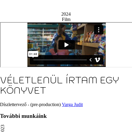
2024
Film
VÉLETLENÜL ÍRTAM EGY
KÖNYVET
Díszlettervező - (pre-production)
Varga Judit
További munkáink
2023