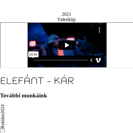
2021
Videóklip
ELEFÁNT - KÁR
További munkáink
2024
Reklám