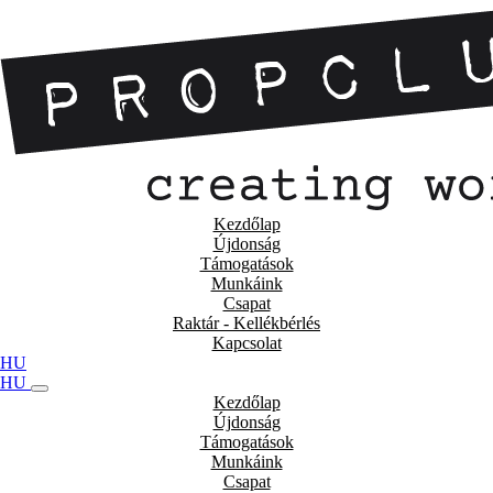
Kezdőlap
Újdonság
Támogatások
Munkáink
Csapat
Raktár - Kellékbérlés
Kapcsolat
HU
HU
Kezdőlap
Újdonság
Támogatások
Munkáink
Csapat