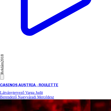
2018
Reklám
CASINOS AUSTRIA - ROULETTE
Látványtervező
Varga Judit
Berendező
Nagyváradi Mercédesz