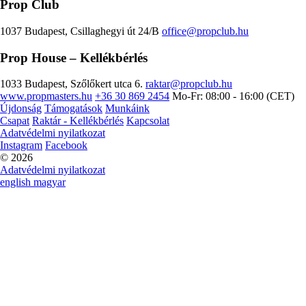
Prop Club
1037 Budapest, Csillaghegyi út 24/B
office@propclub.hu
Prop House
– Kellékbérlés
1033 Budapest, Szőlőkert utca 6.
raktar@propclub.hu
www.propmasters.hu
+36 30 869 2454
Mo-Fr: 08:00 - 16:00 (CET)
Újdonság
Támogatások
Munkáink
Csapat
Raktár - Kellékbérlés
Kapcsolat
Adatvédelmi nyilatkozat
Instagram
Facebook
© 2026
Adatvédelmi nyilatkozat
english
magyar