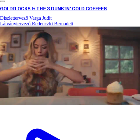
GOLDILOCKS & THE 3 DUNKIN' COLD COFFEES
Díszlettervező
Varga Judit
Látványtervező
Redenczki Bernadett