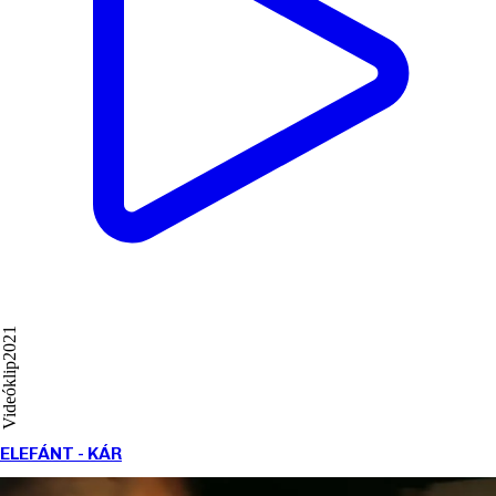
2021
Videóklip
ELEFÁNT - KÁR