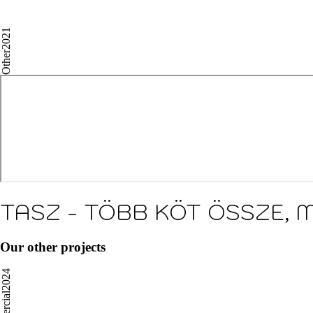
2021
Other
TASZ - TÖBB KÖT ÖSSZE, 
Our other projects
2024