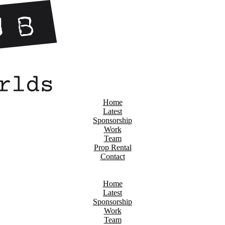
Home
Latest
Sponsorship
Work
Team
Prop Rental
Contact
Home
Latest
Sponsorship
Work
Team